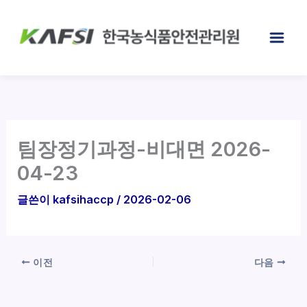
콘
텐
츠
로
건
너
뛰
기
팀장정기과정-비대면 2026-
04-23
글쓴이
kafsihaccp
/
2026-02-06
이전
다음