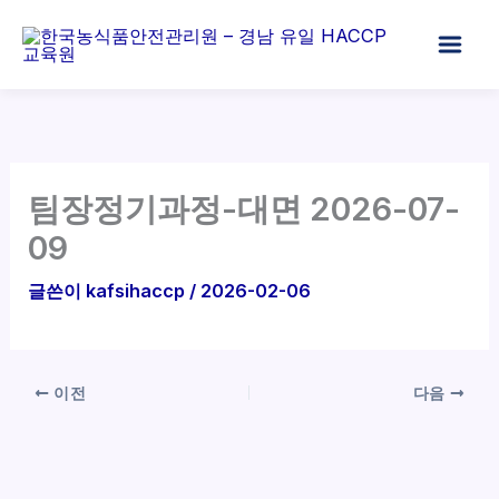
콘
텐
츠
로
건
너
뛰
팀장정기과정-대면 2026-07-
기
09
글쓴이
kafsihaccp
/
2026-02-06
이전
다음