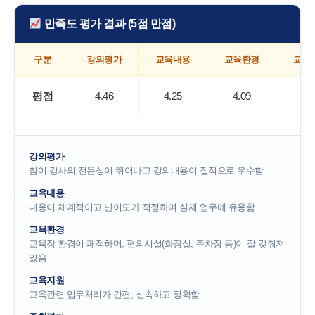
만족도 평가 결과 (5점 만점)
구분
강의평가
교육내용
교육환경
교육
평점
4.46
4.25
4.09
4.2
강의평가
참여 강사의 전문성이 뛰어나고 강의내용이 질적으로 우수함
교육내용
내용이 체계적이고 난이도가 적정하며 실제 업무에 유용함
교육환경
교육장 환경이 쾌적하며, 편의시설(화장실, 주차장 등)이 잘 갖춰져
있음
교육지원
교육관련 업무처리가 간편, 신속하고 정확함