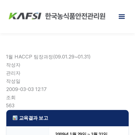
콘
텐
츠
로
건
너
뛰
1월 HACCP 팀장과정(09.01.29~01.31)
기
작성자
관리자
작성일
2009-03-03 12:17
조회
563
교육결과 보고
2009년 1월 29일 ~ 1월 31일