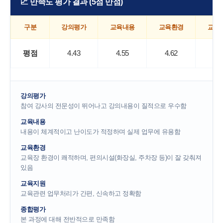
📈 만족도 평가 결과 (5점 만점)
구분
강의평가
교육내용
교육환경
교육
평점
4.43
4.55
4.62
4.5
강의평가
참여 강사의 전문성이 뛰어나고 강의내용이 질적으로 우수함
교육내용
내용이 체계적이고 난이도가 적정하며 실제 업무에 유용함
교육환경
교육장 환경이 쾌적하며, 편의시설(화장실, 주차장 등)이 잘 갖춰져
있음
교육지원
교육관련 업무처리가 간편, 신속하고 정확함
종합평가
본 과정에 대해 전반적으로 만족함