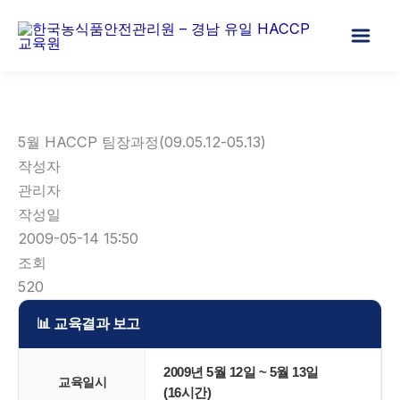
콘
텐
츠
로
건
너
5월 HACCP 팀장과정(09.05.12-05.13)
뛰
작성자
기
관리자
작성일
2009-05-14 15:50
조회
520
📊 교육결과 보고
2009년 5월 12일 ~ 5월 13일
교육일시
(16시간)